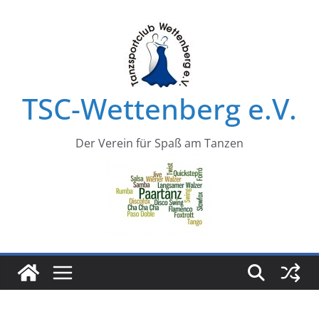
Zum
Inhalt
springen
TSC-Wettenberg e.V.
Der Verein für Spaß am Tanzen