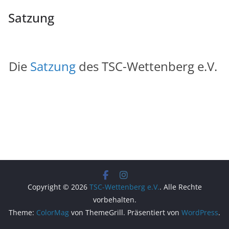
Satzung
Die
Satzung
des TSC-Wettenberg e.V.
Copyright © 2026
TSC-Wettenberg e.V.
. Alle Rechte
vorbehalten.
Theme:
ColorMag
von ThemeGrill. Präsentiert von
WordPress
.