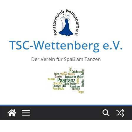
Zum
Inhalt
springen
TSC-Wettenberg e.V.
Der Verein für Spaß am Tanzen