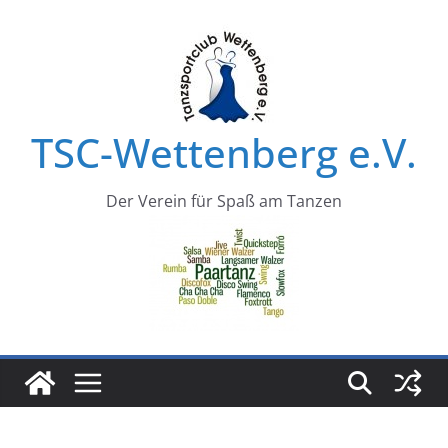
Zum
Inhalt
springen
TSC-Wettenberg e.V.
Der Verein für Spaß am Tanzen